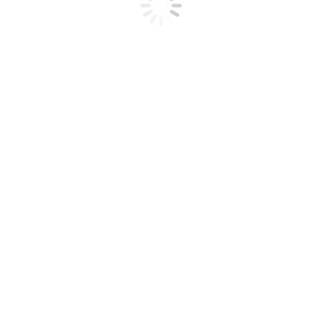
Značka:
SpinWay
ním.